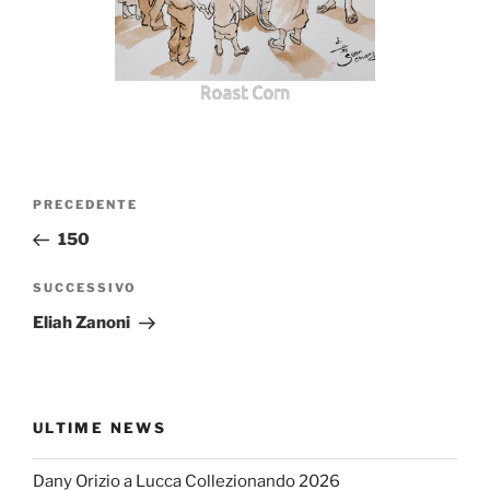
Roast Corn
Navigazione
Articolo
PRECEDENTE
articoli
precedente:
150
Articolo
SUCCESSIVO
successivo
Eliah Zanoni
ULTIME NEWS
Dany Orizio a Lucca Collezionando 2026