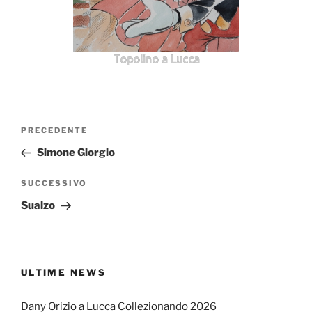
Topolino a Lucca
Navigazione
Articolo
PRECEDENTE
articoli
precedente:
Simone Giorgio
Articolo
SUCCESSIVO
successivo
Sualzo
ULTIME NEWS
Dany Orizio a Lucca Collezionando 2026