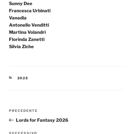
Sunny Dee
Francesca Urbinati
Vanadia
Antonello Venditti
Martina Volandri
Florinda Zanetti
Silvia Ziche
CATEGORIE
2025
Navigazione
Articolo
PRECEDENTE
articoli
precedente:
Lords for Fantasy 2026
Articolo
SUCCESSIVO