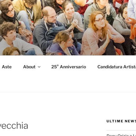
FORMANCE
 Performance.
Aste
About
25° Anniversario
Candidatura Artist
ULTIME NEW
vecchia
Dany Orizio a 