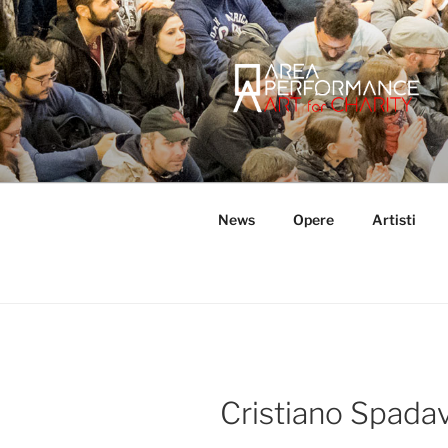
Salta
al
contenuto
AREA PER
Sito ufficiale della Onlus Area
News
Opere
Artisti
Cristiano Spada