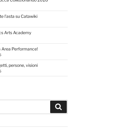
te l’asta su Catawiki
cs Arts Academy
a Area Performance!
5
tti, persone, visioni
5
Cerca