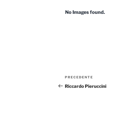
No Images found.
Navigazione
Articolo
PRECEDENTE
articoli
precedente:
Riccardo Pieruccini