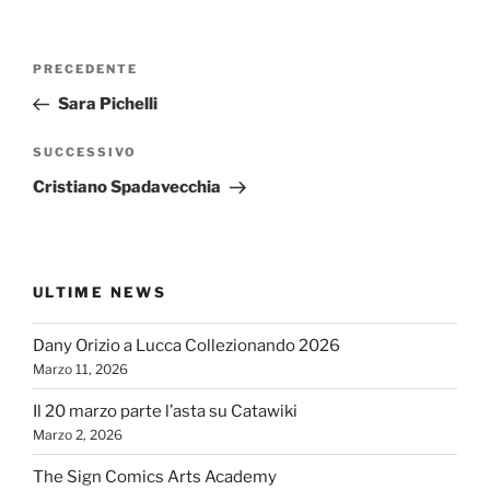
Navigazione
Articolo
PRECEDENTE
articoli
precedente:
Sara Pichelli
Articolo
SUCCESSIVO
successivo
Cristiano Spadavecchia
ULTIME NEWS
Dany Orizio a Lucca Collezionando 2026
Marzo 11, 2026
Il 20 marzo parte l’asta su Catawiki
Marzo 2, 2026
The Sign Comics Arts Academy