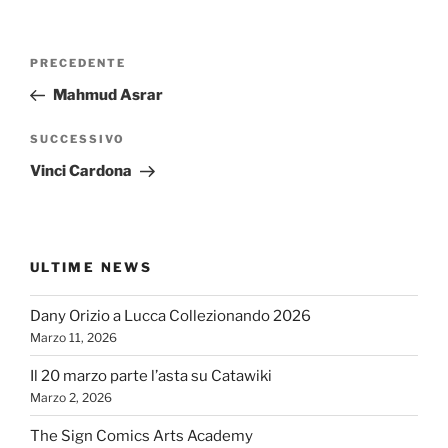
Navigazione
Articolo
PRECEDENTE
articoli
precedente:
Mahmud Asrar
Articolo
SUCCESSIVO
successivo
Vinci Cardona
ULTIME NEWS
Dany Orizio a Lucca Collezionando 2026
Marzo 11, 2026
Il 20 marzo parte l’asta su Catawiki
Marzo 2, 2026
The Sign Comics Arts Academy