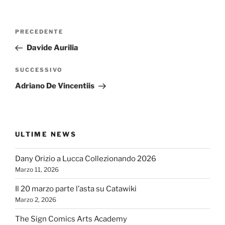
Navigazione
Articolo
PRECEDENTE
articoli
precedente:
Davide Aurilia
Articolo
SUCCESSIVO
successivo
Adriano De Vincentiis
ULTIME NEWS
Dany Orizio a Lucca Collezionando 2026
Marzo 11, 2026
Il 20 marzo parte l’asta su Catawiki
Marzo 2, 2026
The Sign Comics Arts Academy