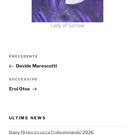
Lady of Sorrow
Navigazione
Articolo
PRECEDENTE
articoli
precedente:
Davide Marescotti
Articolo
SUCCESSIVO
successivo
Erol Otus
ULTIME NEWS
Dany Orizio a Lucca Collezionando 2026