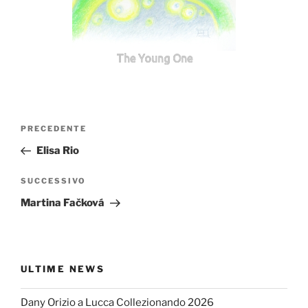
The Young One
Navigazione
Articolo
PRECEDENTE
articoli
precedente:
Elisa Rio
Articolo
SUCCESSIVO
successivo
Martina Fačková
ULTIME NEWS
Dany Orizio a Lucca Collezionando 2026