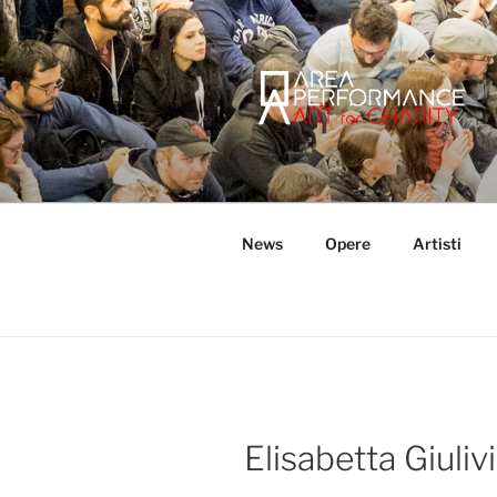
Salta
al
contenuto
AREA PER
Sito ufficiale della Onlus Area
News
Opere
Artisti
Elisabetta Giulivi