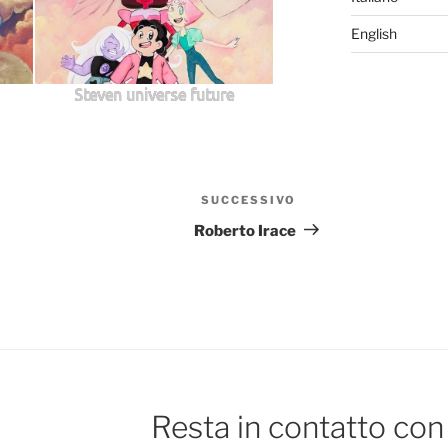
English
Steven universe future
SUCCESSIVO
Articolo
successivo
Roberto Irace
Resta in contatto con 