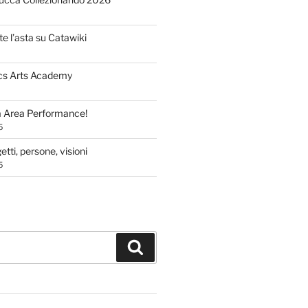
te l’asta su Catawiki
cs Arts Academy
a Area Performance!
5
tti, persone, visioni
5
Cerca