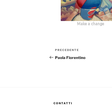
Make a change
Navigazione
Articolo
PRECEDENTE
articoli
precedente:
Paola Fiorentino
CONTATTI