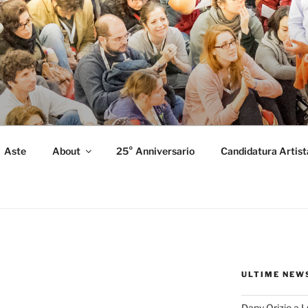
FORMANCE
 Performance.
Aste
About
25° Anniversario
Candidatura Artist
ULTIME NEW
Dany Orizio a 