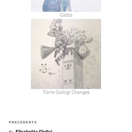
Gatto
Torre Guinigi Changes
Navigazione
Articolo
PRECEDENTE
articoli
precedente:
Elisabetta Giulivi