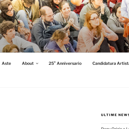
FORMANCE
 Performance.
Aste
About
25° Anniversario
Candidatura Artist
ULTIME NEW
Dany Orizio a 