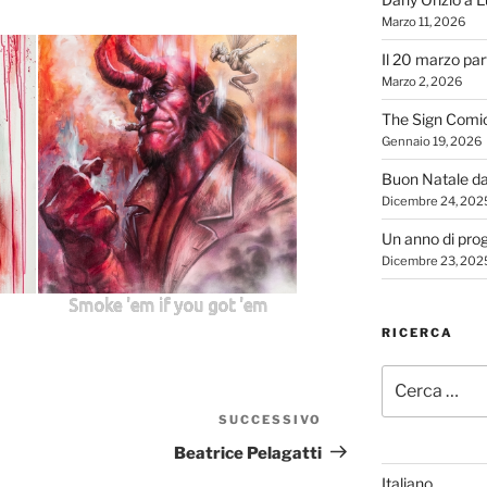
Marzo 11, 2026
Il 20 marzo par
Marzo 2, 2026
The Sign Comi
Gennaio 19, 2026
Buon Natale d
Dicembre 24, 202
Un anno di proge
Dicembre 23, 202
Smoke 'em if you got 'em
RICERCA
Cerca:
SUCCESSIVO
Articolo
successivo
Beatrice Pelagatti
Italiano