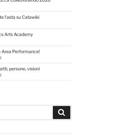
te l’asta su Catawiki
cs Arts Academy
a Area Performance!
5
tti, persone, visioni
5
Cerca