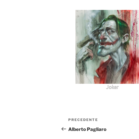
Joker
Navigazione
Articolo
PRECEDENTE
articoli
precedente:
Alberto Pagliaro