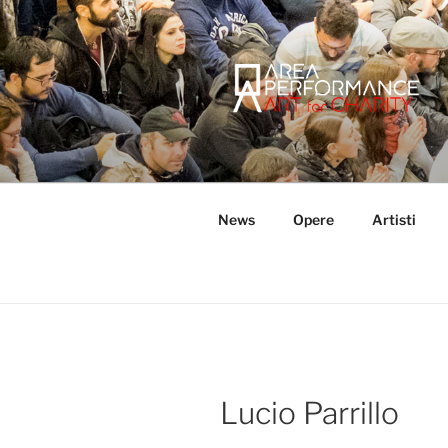
Salta
al
contenuto
AREA PER
Sito ufficiale della Onlus Area
News
Opere
Artisti
Lucio Parrillo