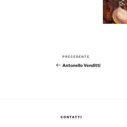
Navigazione
Articolo
PRECEDENTE
articoli
precedente:
Antonello Venditti
CONTATTI