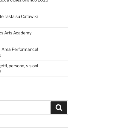
te l’asta su Catawiki
cs Arts Academy
a Area Performance!
5
tti, persone, visioni
5
Cerca