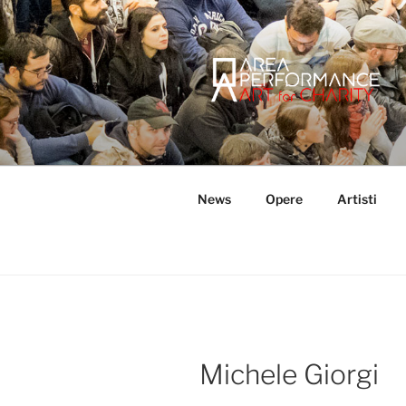
Salta
al
contenuto
AREA PER
Sito ufficiale della Onlus Area
News
Opere
Artisti
Michele Giorgi