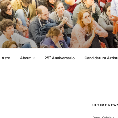
FORMANCE
 Performance.
Aste
About
25° Anniversario
Candidatura Artist
ULTIME NEW
Dany Orizio a 