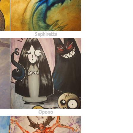
Saphiretta
Opono