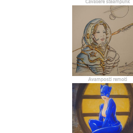
Cavaliere steampunk
Avamposti remoti