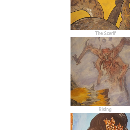
The Scerif
Rising