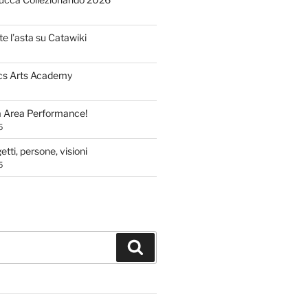
te l’asta su Catawiki
cs Arts Academy
a Area Performance!
5
tti, persone, visioni
5
Cerca