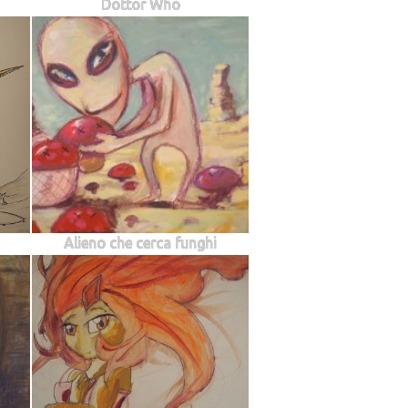
Dottor Who
Alieno che cerca funghi