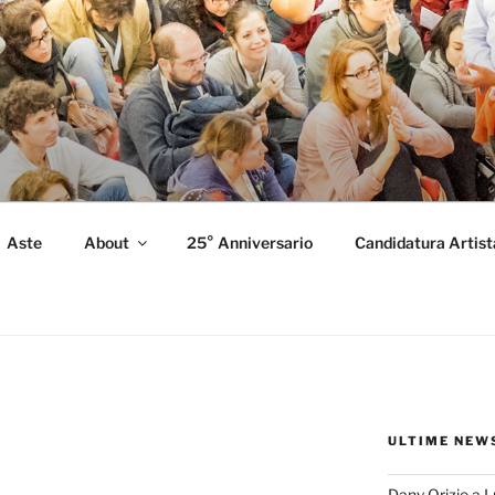
FORMANCE
 Performance.
Aste
About
25° Anniversario
Candidatura Artist
ULTIME NEW
Dany Orizio a 