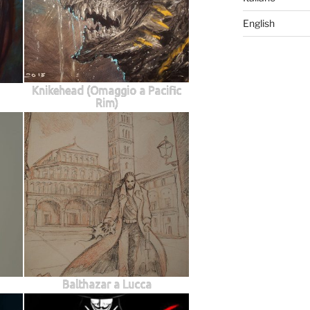
English
Knikehead (Omaggio a Pacific
Rim)
Balthazar a Lucca