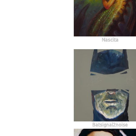
Nascita
Batsignal2noise