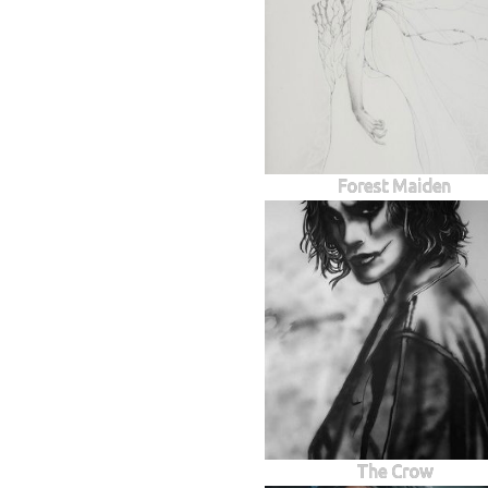
Forest Maiden
The Crow