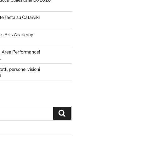
te l’asta su Catawiki
cs Arts Academy
a Area Performance!
5
tti, persone, visioni
5
Cerca