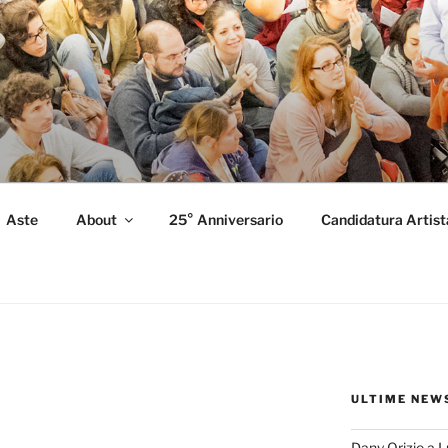
FORMANCE
 Performance.
Aste
About
25° Anniversario
Candidatura Artist
ULTIME NEW
Dany Orizio a 