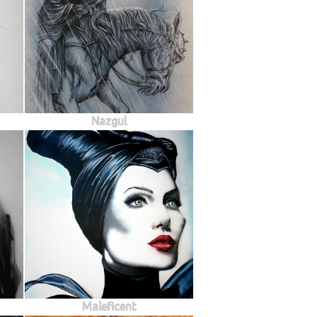
Nazgul
Maleficent