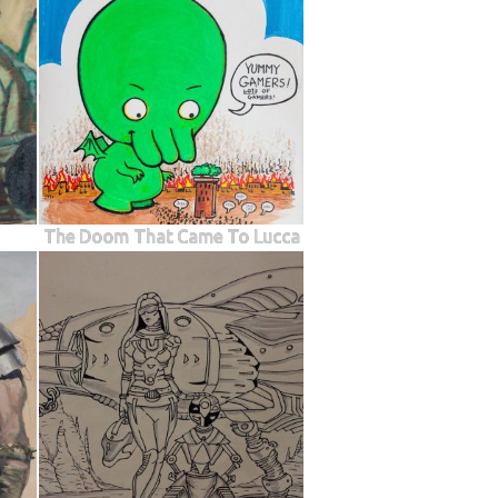
The Doom That Came To Lucca