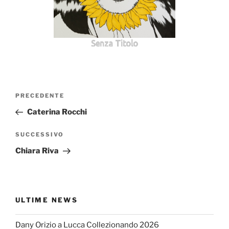
Senza Titolo
Navigazione
Articolo
PRECEDENTE
articoli
precedente:
Caterina Rocchi
Articolo
SUCCESSIVO
successivo
Chiara Riva
ULTIME NEWS
Dany Orizio a Lucca Collezionando 2026