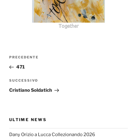
Together
Navigazione
Articolo
PRECEDENTE
articoli
precedente:
471
Articolo
SUCCESSIVO
successivo
Cristiano Soldatich
ULTIME NEWS
Dany Orizio a Lucca Collezionando 2026