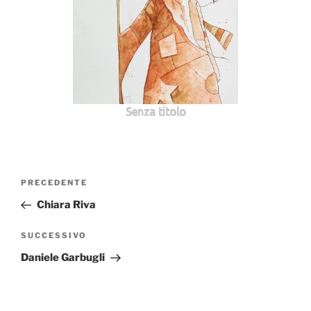
Senza titolo
Navigazione
Articolo
PRECEDENTE
articoli
precedente:
Chiara Riva
Articolo
SUCCESSIVO
successivo
Daniele Garbugli