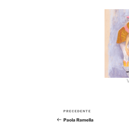
V
Navigazione
Articolo
PRECEDENTE
articoli
precedente:
Paola Ramella