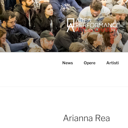
Salta
al
contenuto
AREA PER
Sito ufficiale della Onlus Area
News
Opere
Artisti
Arianna Rea