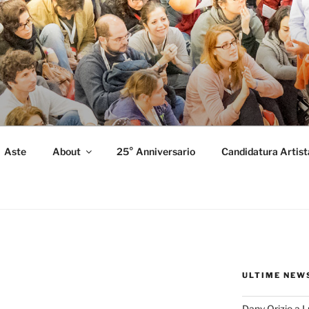
FORMANCE
 Performance.
Aste
About
25° Anniversario
Candidatura Artist
ULTIME NEW
Dany Orizio a 