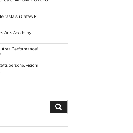
te l’asta su Catawiki
cs Arts Academy
a Area Performance!
5
tti, persone, visioni
5
Cerca