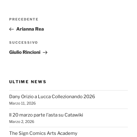
Navigazione
Articolo
PRECEDENTE
articoli
precedente:
Arianna Rea
Articolo
SUCCESSIVO
successivo
Giulio Rincioni
ULTIME NEWS
Dany Orizio a Lucca Collezionando 2026
Marzo 11, 2026
Il 20 marzo parte l’asta su Catawiki
Marzo 2, 2026
The Sign Comics Arts Academy