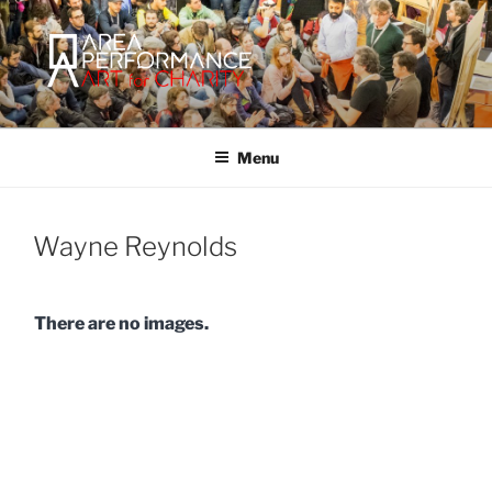
Salta
al
contenuto
AREA PERFORMANCE
Sito ufficiale della Onlus Area Performance.
Menu
Wayne Reynolds
There are no images.