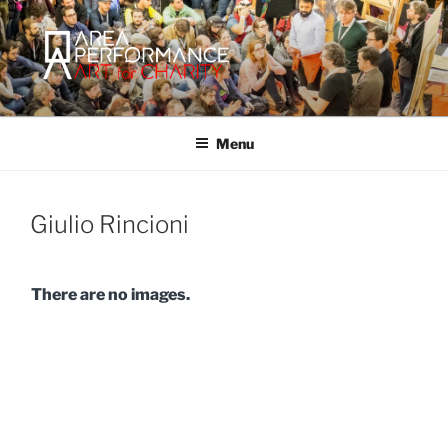
Salta
al
contenuto
AREA PERFORMANCE
Sito ufficiale della Onlus Area Performance.
Menu
Giulio Rincioni
There are no images.