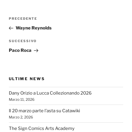
Navigazione
Articolo
PRECEDENTE
articoli
precedente:
Wayne Reynolds
Articolo
SUCCESSIVO
successivo
Paco Roca
ULTIME NEWS
Dany Orizio a Lucca Collezionando 2026
Marzo 11, 2026
Il 20 marzo parte l’asta su Catawiki
Marzo 2, 2026
The Sign Comics Arts Academy