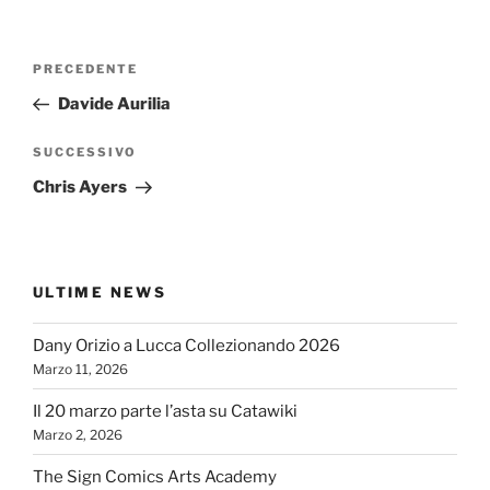
Navigazione
Articolo
PRECEDENTE
articoli
precedente:
Davide Aurilia
Articolo
SUCCESSIVO
successivo
Chris Ayers
ULTIME NEWS
Dany Orizio a Lucca Collezionando 2026
Marzo 11, 2026
Il 20 marzo parte l’asta su Catawiki
Marzo 2, 2026
The Sign Comics Arts Academy