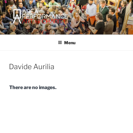
Salta
al
contenuto
AREA PERFORMANCE
Sito ufficiale della Onlus Area Performance.
Menu
Davide Aurilia
There are no images.