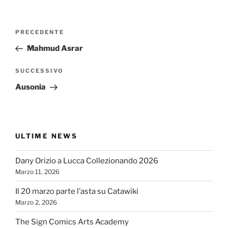
Navigazione
Articolo
PRECEDENTE
articoli
precedente:
Mahmud Asrar
Articolo
SUCCESSIVO
successivo
Ausonia
ULTIME NEWS
Dany Orizio a Lucca Collezionando 2026
Marzo 11, 2026
Il 20 marzo parte l’asta su Catawiki
Marzo 2, 2026
The Sign Comics Arts Academy