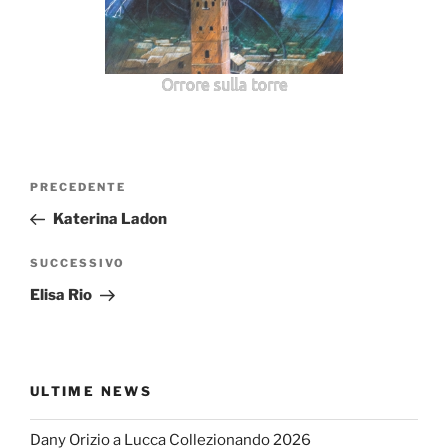
Orrore sulla torre
Navigazione
Articolo
PRECEDENTE
articoli
precedente:
Katerina Ladon
Articolo
SUCCESSIVO
successivo
Elisa Rio
ULTIME NEWS
Dany Orizio a Lucca Collezionando 2026