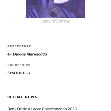
Lady of Sorrow
Navigazione
Articolo
PRECEDENTE
articoli
precedente:
Davide Marescotti
Articolo
SUCCESSIVO
successivo
Erol Otus
ULTIME NEWS
Dany Orizio a Lucca Collezionando 2026