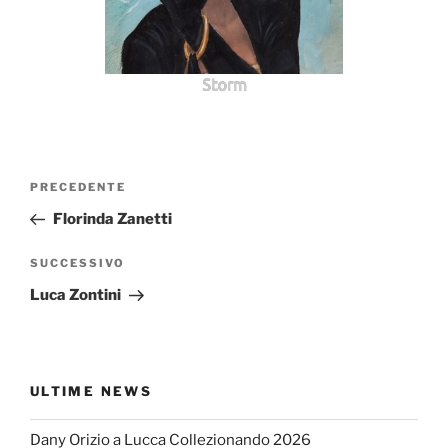
Storm
Navigazione
Articolo
PRECEDENTE
articoli
precedente:
Florinda Zanetti
Articolo
SUCCESSIVO
successivo
Luca Zontini
ULTIME NEWS
Dany Orizio a Lucca Collezionando 2026