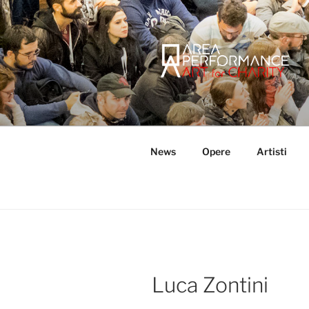
Salta
al
contenuto
AREA PER
Sito ufficiale della Onlus Area
News
Opere
Artisti
Luca Zontini