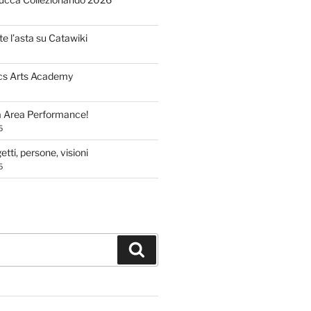
te l’asta su Catawiki
cs Arts Academy
a Area Performance!
5
tti, persone, visioni
5
Cerca