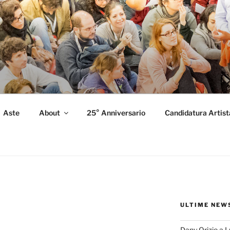
FORMANCE
 Performance.
Aste
About
25° Anniversario
Candidatura Artist
ULTIME NEW
Dany Orizio a 