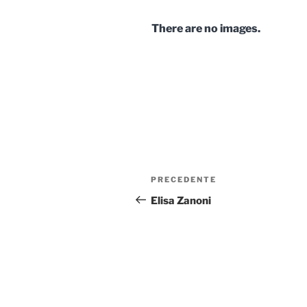
There are no images.
Navigazione
Articolo
PRECEDENTE
articoli
precedente:
Elisa Zanoni