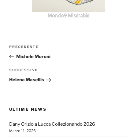
Mondo9 Miserable
Navigazione
Articolo
PRECEDENTE
articoli
precedente:
Michele Moroni
Articolo
SUCCESSIVO
successivo
Helena Masellis
ULTIME NEWS
Dany Orizio a Lucca Collezionando 2026
Marzo 11, 2026