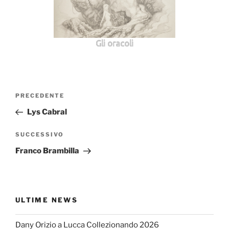
Gli oracoli
Navigazione
Articolo
PRECEDENTE
articoli
precedente:
Lys Cabral
Articolo
SUCCESSIVO
successivo
Franco Brambilla
ULTIME NEWS
Dany Orizio a Lucca Collezionando 2026