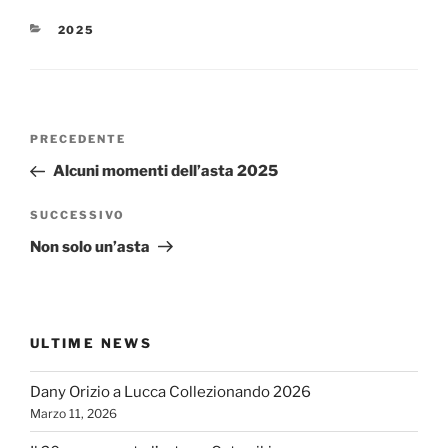
CATEGORIE
2025
Navigazione
Articolo
PRECEDENTE
articoli
precedente:
Alcuni momenti dell’asta 2025
Articolo
SUCCESSIVO
successivo
Non solo un’asta
ULTIME NEWS
Dany Orizio a Lucca Collezionando 2026
Marzo 11, 2026