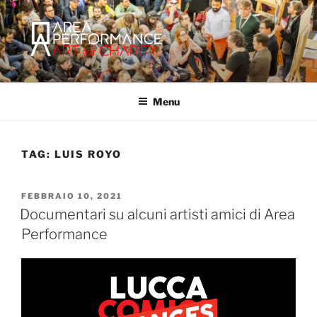
Salta
al
contenuto
AREA PERFORMANCE
Sito ufficiale della Onlus Area Performance.
Menu
TAG:
LUIS ROYO
PUBBLICATO
FEBBRAIO 10, 2021
IL
Documentari su alcuni artisti amici di Area
Performance