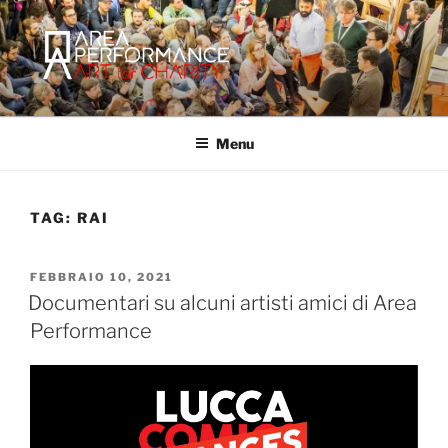
Salta
al
contenuto
AREA PERFORMANCE
Sito ufficiale della Onlus Area Performance.
Menu
TAG:
RAI
PUBBLICATO
FEBBRAIO 10, 2021
IL
Documentari su alcuni artisti amici di Area
Performance