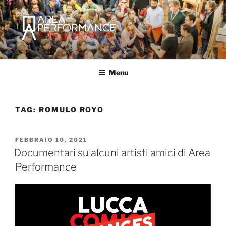
Salta
al
contenuto
AREA PERFORMANCE
Sito ufficiale della Onlus Area Performance.
Menu
TAG:
ROMULO ROYO
PUBBLICATO
FEBBRAIO 10, 2021
IL
Documentari su alcuni artisti amici di Area
Performance