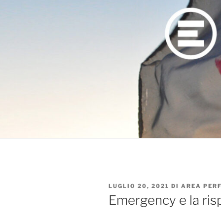
PUBBLICATO
LUGLIO 20, 2021
DI
AREA PER
IL
Emergency e la ris