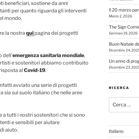
enti beneficiari, sostiene da anni
Il 20 marzo par
anti per quanto riguarda gli interventi
Marzo 2, 2026
del mondo.
The Sign Comi
re la nostra
qui
pagina dei progetti
Gennaio 19, 2026
Buon Natale d
Dicembre 24, 202
 dell’
emergenza sanitaria mondiale
,
Un anno di proge
artisti e sostenitori abbiamo contribuito
Dicembre 23, 202
risposta al
Covid-19
.
nfatti avviato una serie di progetti
RICERCA
a sia sul suolo italiano che nelle aree
Cerca:
 tutti i nostri sostenitori che si sono
enti e sensibili per aiutare
i aiuto.
Italiano