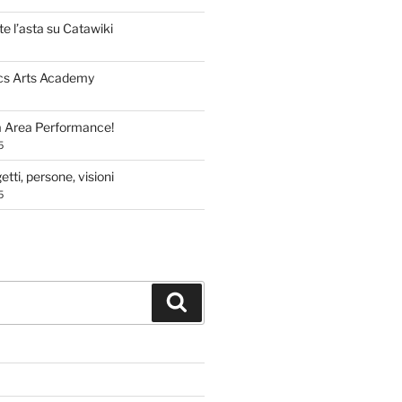
te l’asta su Catawiki
cs Arts Academy
a Area Performance!
5
tti, persone, visioni
5
Cerca