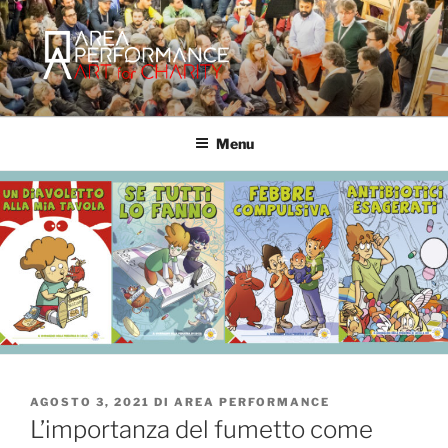
Salta
al
contenuto
AREA PERFORMANCE
Sito ufficiale della Onlus Area Performance.
Menu
PUBBLICATO
AGOSTO 3, 2021
DI
AREA PERFORMANCE
IL
L’importanza del fumetto come