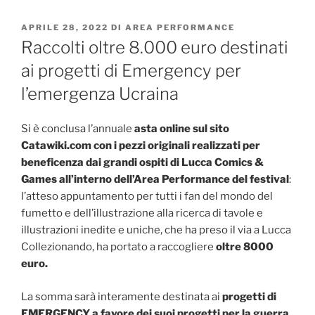
PUBBLICATO
APRILE 28, 2022
DI
AREA PERFORMANCE
IL
Raccolti oltre 8.000 euro destinati
ai progetti di Emergency per
l’emergenza Ucraina
Si è conclusa l’annuale
asta online sul sito
Catawiki.com con i pezzi originali realizzati per
beneficenza dai grandi ospiti di Lucca Comics &
Games all’interno dell’Area Performance del festival
:
l’atteso appuntamento per tutti i fan del mondo del
fumetto e dell’illustrazione alla ricerca di tavole e
illustrazioni inedite e uniche, che ha preso il via a Lucca
Collezionando, ha portato a raccogliere
oltre 8000
euro.
La somma sarà interamente destinata ai
progetti di
EMERGENCY a favore dei suoi progetti per la guerra