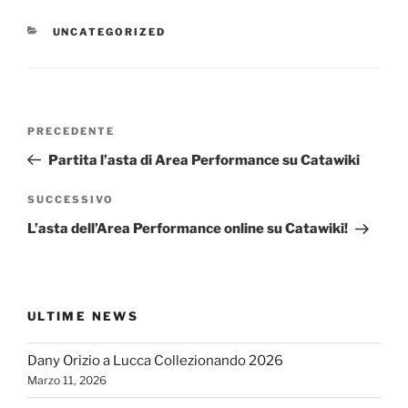
CATEGORIE
UNCATEGORIZED
Navigazione
Articolo
PRECEDENTE
articoli
precedente:
Partita l’asta di Area Performance su Catawiki
Articolo
SUCCESSIVO
successivo
L’asta dell’Area Performance online su Catawiki!
ULTIME NEWS
Dany Orizio a Lucca Collezionando 2026
Marzo 11, 2026