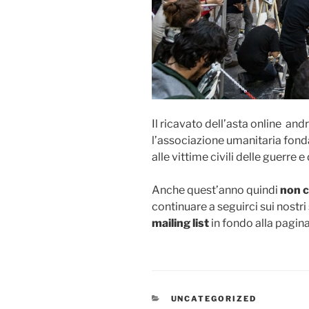
Il ricavato dell’asta online a
l’associazione umanitaria fond
alle vittime civili delle guerre e
Anche quest’anno quindi
non ci
continuare a seguirci sui nostri
mailing list
in fondo alla pagina
CATEGORIE
UNCATEGORIZED