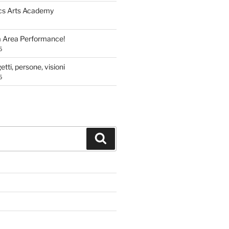
cs Arts Academy
a Area Performance!
5
tti, persone, visioni
5
Cerca