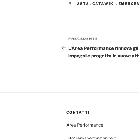
TAG
ASTA
,
CATAWIKI
,
EMERGE
Navigazione
Articolo
PRECEDENTE
articoli
precedente:
L’Area Performance rinnova gli
impegni e progetta le nuove att
CONTATTI
Area Performance
info@areaperformance.it