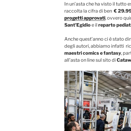
In un’asta che ha visto il tutto 
raccolta la cifra di ben
€ 29.9
progetti approvati
, ovvero qui
Sant’Egidio
e il
reparto pediat
Anche quest’anno ci è stato d
degli autori, abbiamo infatti ri
maestri comics e fantasy
, pa
all’asta on line sul sito di
Cataw