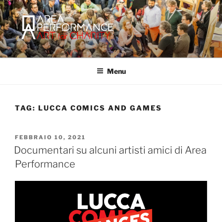
Salta
al
contenuto
AREA PERFORMANCE
Sito ufficiale della Onlus Area Performance.
Menu
TAG:
LUCCA COMICS AND GAMES
PUBBLICATO
FEBBRAIO 10, 2021
IL
Documentari su alcuni artisti amici di Area
Performance