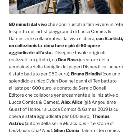
80 minuti dal vivo
che sono riusciti a far rivivere in rete
lo spirito dell’artist playground di Lucca Comics &
Games: arte collaborativa dal vivo e libera,
con 8 artisti,
un collezionista-donatore e più di 60 opere
aggiudicate all’asta
.
Disegni e tavole originali
realizzati, tra gli altri, da
Don Rosa
(creatore della
genealogia della famiglia dei paperi Disney il cui papero
è stato battuto per 950 euro),
Bruno Brindisi
(con uno
splendido e unico Dylan Dog nei panni di Tex battuto
all’asta per 600 euro, e donato da Sergio Bonelli
Editore che collabora generosamente alle iniziative di
Lucca Comics & Games),
Alex Alice
(già Angoulême
Guest of Honour a Lucca Comics & Games 2019 la cui
opera è stata aggiudicata per 600 euro),
Thomas
Astruc
(autore della serie
Miraculous – Le storie di
Ladybug e Chat Noir
),
S
hen Comix
(talento dei comics