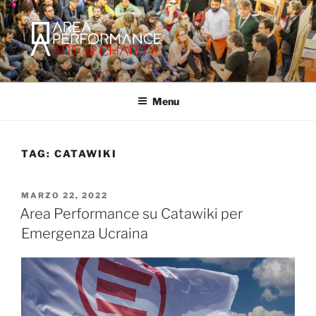
Salta
al
contenuto
AREA PERFORMANCE
Sito ufficiale della Onlus Area Performance.
Menu
TAG:
CATAWIKI
PUBBLICATO
MARZO 22, 2022
IL
Area Performance su Catawiki per
Emergenza Ucraina