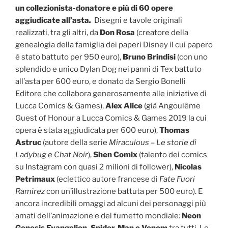
un collezionista-donatore e più di 60 opere
aggiudicate all’asta
.
Disegni e tavole originali
realizzati, tra gli altri, da
Don Rosa
(creatore della
genealogia della famiglia dei paperi Disney il cui papero
è stato battuto per 950 euro),
Bruno Brindisi
(con uno
splendido e unico Dylan Dog nei panni di Tex battuto
all’asta per 600 euro, e donato da Sergio Bonelli
Editore che collabora generosamente alle iniziative di
Lucca Comics & Games),
Alex Alice
(già Angoulême
Guest of Honour a Lucca Comics & Games 2019 la cui
opera è stata aggiudicata per 600 euro),
Thomas
Astruc
(autore della serie
Miraculous – Le storie di
Ladybug e Chat Noir
),
S
hen Comix
(talento dei comics
su Instagram con quasi 2 milioni di follower),
Nicolas
Petrimaux
(eclettico autore francese di
Fate Fuori
Ramirez
con un’illustrazione battuta per 500 euro). E
ancora incredibili omaggi ad alcuni dei personaggi più
amati dell’animazione e del fumetto mondiale:
Neon
Genesis Evangelion, Spider-Man e Venom
tra tutti. Le