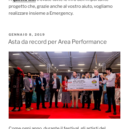
progetto che, grazie anche al vostro aiuto, vogliamo
realizzare insieme a Emergency.
PUBBLICATO
GENNAIO 8, 2019
IL
Asta da record per Area Performance
Come ogni anno, durante il festival, gli artisti del