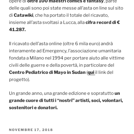
opere di
oltre 100 maestri comics e fantasy
, parte
delle quali sono poi state messe all’asta on line sul sito
di
Catawiki
, che ha portato il totale del ricavato,
insieme all’asta svoltasi a Lucca, alla
cifra record di
€
41.287.
Il ricavato dell’asta online (oltre 6 mila euro) andrà
interamente ad Emergency, l’associazione umanitaria
fondata a Milano nel 1994 per portare aiuto alle vittime
civili delle guerre e della povertà, in particolare del
Centro Pediatrico di Mayo in Sudan
(
qui
il link del
progetto).
Un grande anno, una grande edizione e sopratutto
un
grande cuore di tutti i “nostri” artisti, soci, volontari,
sostenitori e donatori.
PUBBLICATO
NOVEMBRE 17, 2018